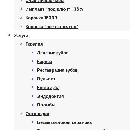
Счастливые часы
Имплант “под ключ” -36%
Коронка 16300
Коронка “все включено”
Услуги
Терапия
Лечение зубов
Кариес
Реставрация зубов
Пульпит
Киста зуба
Эндодонтия
Пломбы
Ортопедия
Безметалловая керамика