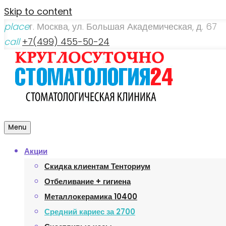
Skip to content
place
г. Москва, ул. Большая Академическая, д. 67
call
+7(499) 455-50-24
Menu
Акции
Скидка клиентам Тенториум
Отбеливание + гигиена
Металлокерамика 10400
Средний кариес за 2700