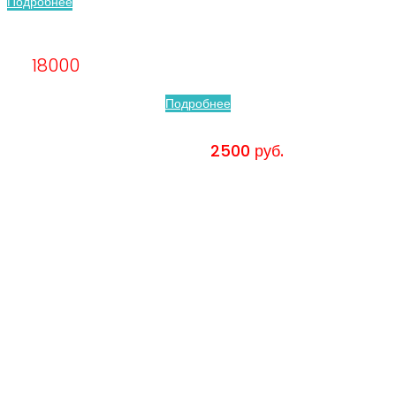
Подробнее
Циркониевая коронка Emax по акции от
18000
р. – Естественная красота улыбки!
Подробнее
Помощь нужна немедленно? Мы работаем 24/7.
Удаление от
2500 руб.
Острая зубная боль?
Поможем в любое время
Больше не нужно терпеть
до утра! Снимем зубную
боль!